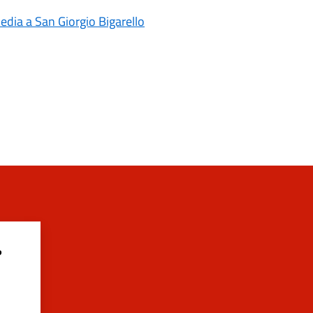
media a San Giorgio Bigarello
?