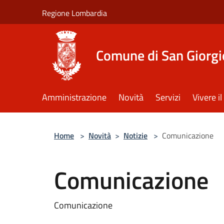
Salta al contenuto principale
Regione Lombardia
Comune di San Giorgi
Amministrazione
Novità
Servizi
Vivere 
Home
>
Novità
>
Notizie
>
Comunicazione
Comunicazione
Comunicazione