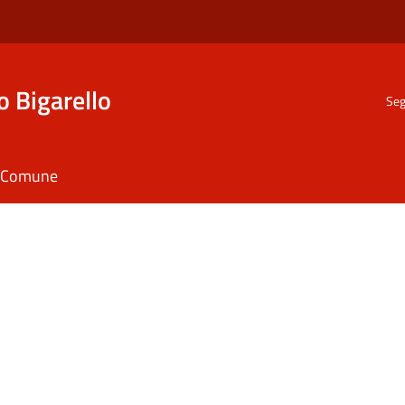
o Bigarello
Seg
il Comune