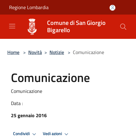
Salta al contenuto principale
Regione Lombardia
Comune di San Giorgio
Bigarello
Home
>
Novità
>
Notizie
>
Comunicazione
Comunicazione
Comunicazione
Data :
25 gennaio 2016
Condividi
Vedi azioni