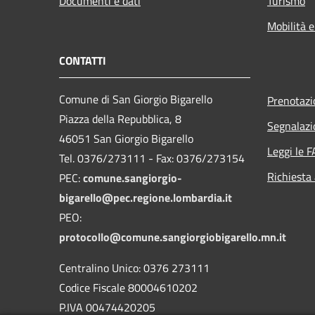
Documenti e dati
Turismo
Mobilità e
CONTATTI
Comune di San Giorgio Bigarello
Prenotaz
Piazza della Repubblica, 8
Segnalazi
46051 San Giorgio Bigarello
Leggi le 
Tel. 0376/273111 - Fax: 0376/273154
Richiesta
PEC:
comune.sangiorgio-
bigarello@pec.regione.lombardia.it
PEO:
protocollo@comune.sangiorgiobigarello.mn.it
Centralino Unico: 0376 273111
Codice Fiscale 80004610202
P.IVA 00474420205