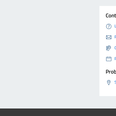
Cont
Prob