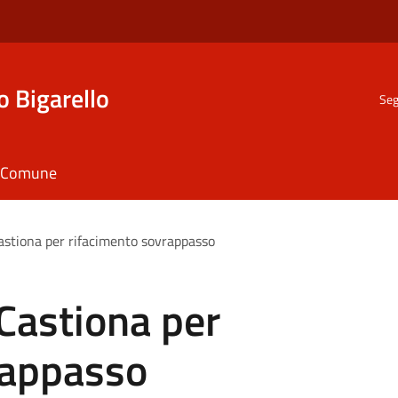
o Bigarello
Seg
il Comune
astiona per rifacimento sovrappasso
Castiona per
rappasso