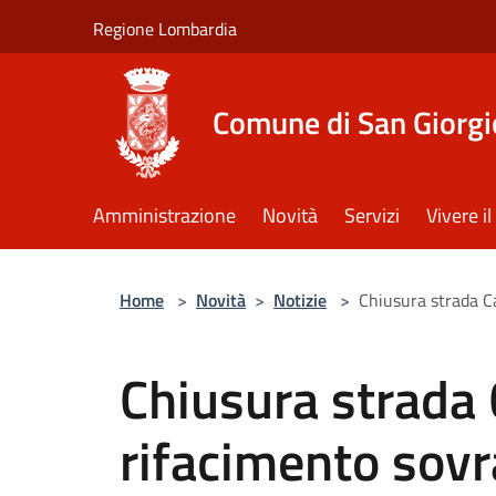
Salta al contenuto principale
Regione Lombardia
Comune di San Giorgi
Amministrazione
Novità
Servizi
Vivere 
Home
>
Novità
>
Notizie
>
Chiusura strada C
Chiusura strada 
rifacimento sov