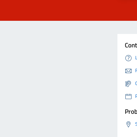
Cont
Prob