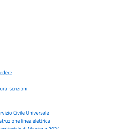
cedere
ura iscrizioni
rvizio Civile Universale
truzione linea elettrica
 territoriale di Mantova 2024