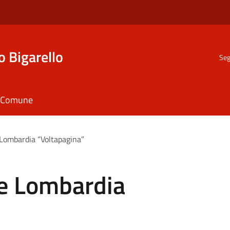
o Bigarello
Seg
il Comune
Lombardia “Voltapagina”
e Lombardia