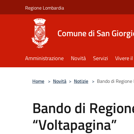
Salta al contenuto principale
Regione Lombardia
Comune di San Giorgi
Amministrazione
Novità
Servizi
Vivere 
Home
>
Novità
>
Notizie
>
Bando di Regione 
Bando di Region
“Voltapagina”