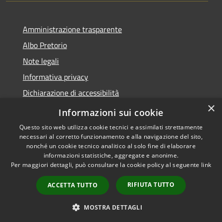
Amministrazione trasparente
Albo Pretorio
Note legali
Informativa privacy
Dichiarazione di accessibilità
×
Obiettivi di accessibilità
Informazioni sui cookie
Questo sito web utilizza cookie tecnici e assimilati strettamente
necessari al corretto funzionamento e alla navigazione del sito,
nonché un cookie tecnico analitico al solo fine di elaborare
informazioni statistiche, aggregate e anonime.
RSS
Copyright © 2026 • Comune di
Per maggiori dettagli, può consultare la cookie policy al seguente
link
Accessibilità
San Giorgio Bigarello •
Privacy
Municipium
Powered by
•
RIFIUTA TUTTO
ACCETTA TUTTO
Cookie
Accesso redazione
Mappa del sito
MOSTRA DETTAGLI