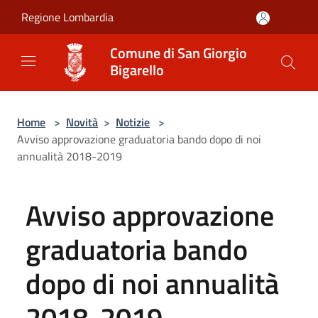
Salta al contenuto principale
Regione Lombardia
Comune di San Giorgio
Bigarello
Home
>
Novità
>
Notizie
>
Avviso approvazione graduatoria bando dopo di noi
annualità 2018-2019
Avviso approvazione
graduatoria bando
dopo di noi annualità
2018-2019