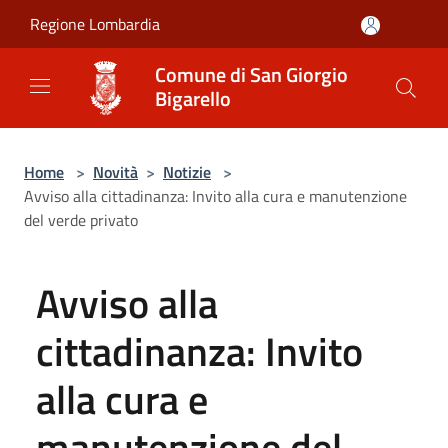
Salta al contenuto principale
Regione Lombardia
Comune di San Giorgio
Bigarello
Home
>
Novità
>
Notizie
>
Avviso alla cittadinanza: Invito alla cura e manutenzione
del verde privato
Avviso alla
cittadinanza: Invito
alla cura e
manutenzione del