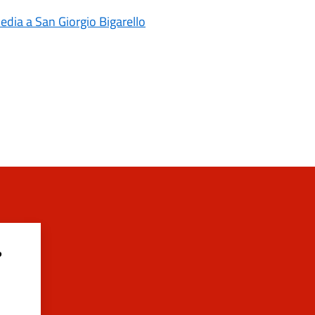
media a San Giorgio Bigarello
?