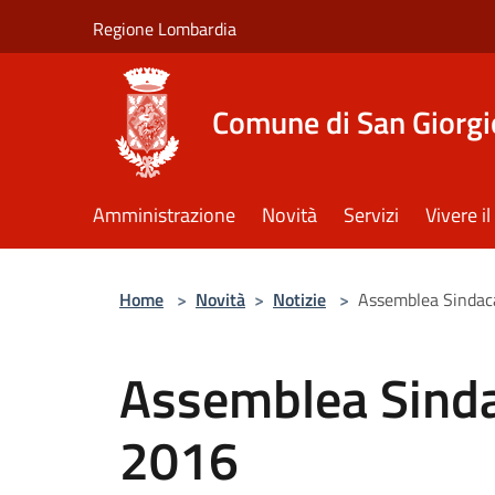
Salta al contenuto principale
Regione Lombardia
Comune di San Giorgi
Amministrazione
Novità
Servizi
Vivere 
Home
>
Novità
>
Notizie
>
Assemblea Sindac
Assemblea Sinda
2016