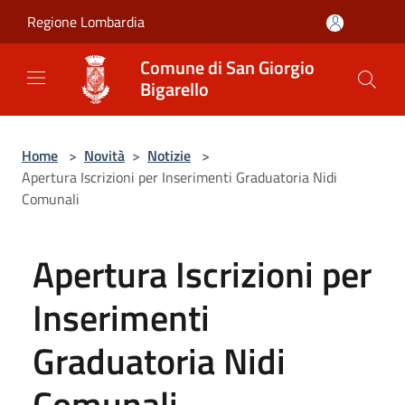
Salta al contenuto principale
Regione Lombardia
Comune di San Giorgio
Bigarello
Home
>
Novità
>
Notizie
>
Apertura Iscrizioni per Inserimenti Graduatoria Nidi
Comunali
Apertura Iscrizioni per
Inserimenti
Graduatoria Nidi
Comunali