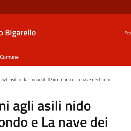
o Bigarello
Seg
il Comune
 agli asili nido comunali Il Girotondo e La nave dei bimbi
i agli asili nido
tondo e La nave dei