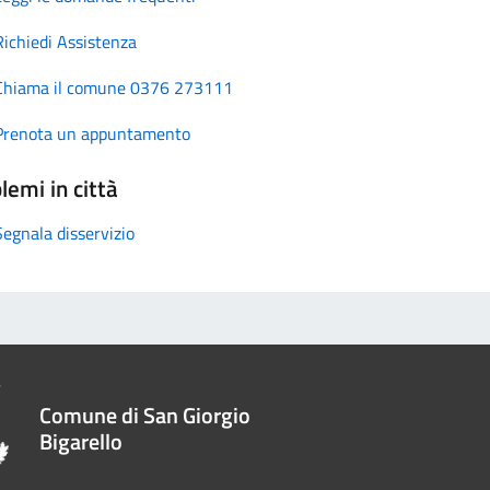
Richiedi Assistenza
Chiama il comune 0376 273111
Prenota un appuntamento
lemi in città
Segnala disservizio
Comune di San Giorgio
Bigarello