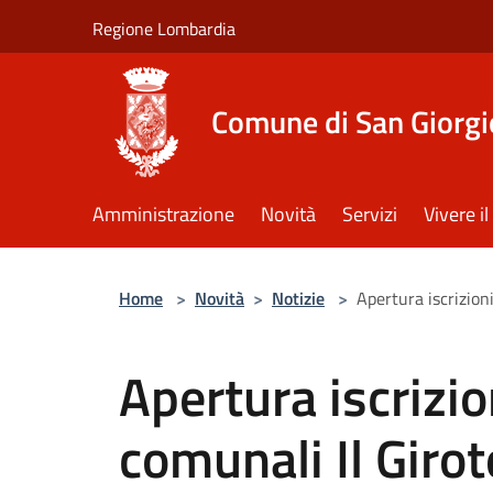
Salta al contenuto principale
Regione Lombardia
Comune di San Giorgi
Amministrazione
Novità
Servizi
Vivere 
Home
>
Novità
>
Notizie
>
Apertura iscrizioni
Apertura iscrizion
comunali Il Giro