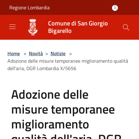
Salta al contenuto principale
Regione Lombardia
Comune di San Giorgio
Bigarello
Home
>
Novità
>
Notizie
>
Adozione delle misure temporanee miglioramento qualità
dell'aria, DGR Lombardia X/5656
Adozione delle
misure temporanee
miglioramento
qualità dell'aria, DGR