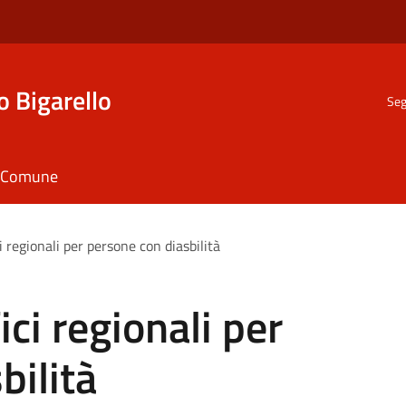
o Bigarello
Seg
il Comune
i regionali per persone con diasbilità
ci regionali per
bilità