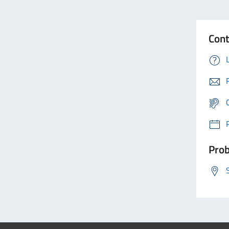
Cont
Prob