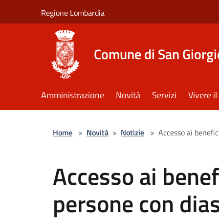
Salta al contenuto principale
Regione Lombardia
Comune di San Giorgi
Amministrazione
Novità
Servizi
Vivere 
Home
>
Novità
>
Notizie
>
Accesso ai benefic
Accesso ai benefi
persone con dias