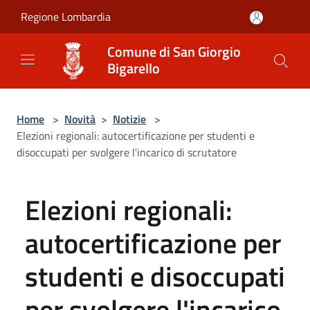
Salta al contenuto principale
Regione Lombardia
Comune di San Giorgio
Bigarello
Home
>
Novità
>
Notizie
>
Elezioni regionali: autocertificazione per studenti e
disoccupati per svolgere l'incarico di scrutatore
Elezioni regionali:
autocertificazione per
studenti e disoccupati
per svolgere l'incarico