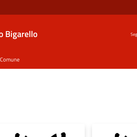
o Bigarello
Seg
il Comune