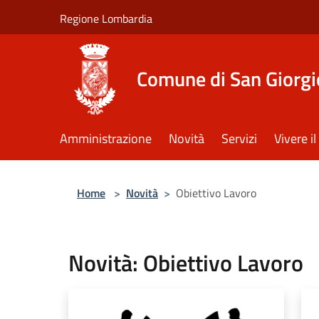
Salta al contenuto principale
Regione Lombardia
Comune di San Giorgi
Amministrazione
Novità
Servizi
Vivere 
Home
>
Novità
>
Obiettivo Lavoro
Novità: Obiettivo Lavoro