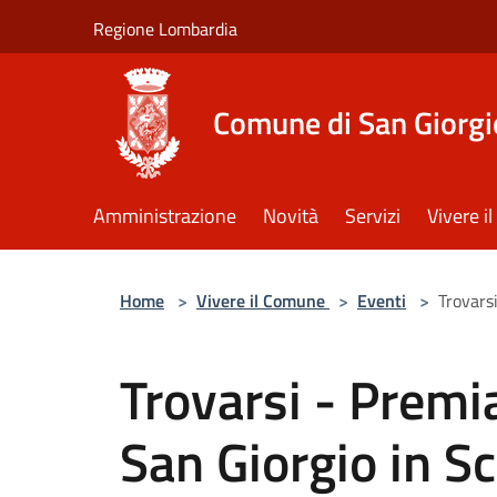
Salta al contenuto principale
Regione Lombardia
Comune di San Giorgi
Amministrazione
Novità
Servizi
Vivere 
Home
>
Vivere il Comune
>
Eventi
>
Trovars
Trovarsi - Premi
San Giorgio in S