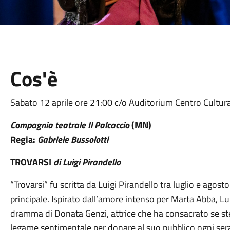
Cos'è
Sabato 12 aprile ore 21:00 c/o Auditorium Centro Cultur
Compagnia teatrale Il Palcaccio
(MN)
Regia:
Gabriele Bussolotti
TROVARSI
di Luigi Pirandello
“Trovarsi” fu scritta da Luigi Pirandello tra luglio e agos
principale. Ispirato dall’amore intenso per Marta Abba, Lui
dramma di Donata Genzi, attrice che ha consacrato se st
legame sentimentale per donare al suo pubblico ogni sera 