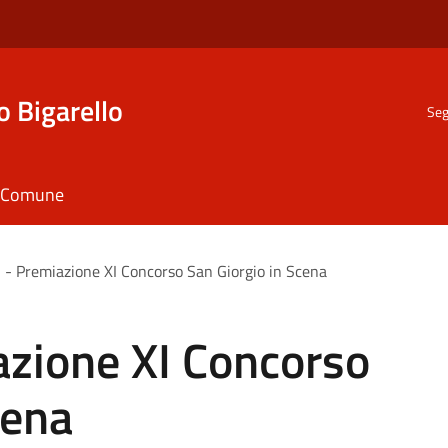
o Bigarello
Seg
il Comune
i - Premiazione XI Concorso San Giorgio in Scena
azione XI Concorso
cena