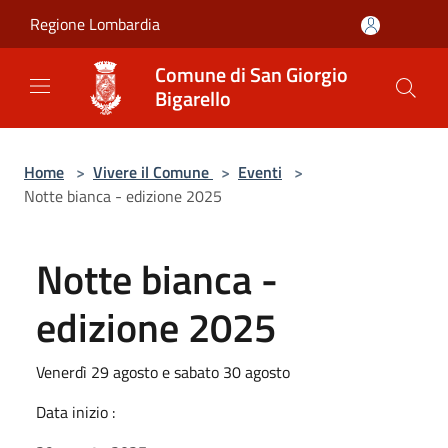
Salta al contenuto principale
Regione Lombardia
Comune di San Giorgio
Bigarello
Home
>
Vivere il Comune
>
Eventi
>
Notte bianca - edizione 2025
Notte bianca -
edizione 2025
Venerdì 29 agosto e sabato 30 agosto
Data inizio :