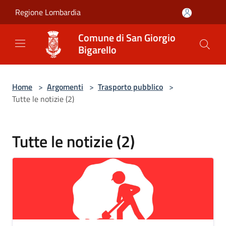
Salta al contenuto principale
Regione Lombardia
Comune di San Giorgio
Bigarello
Home
>
Argomenti
>
Trasporto pubblico
>
Tutte le notizie (2)
Tutte le notizie (2)