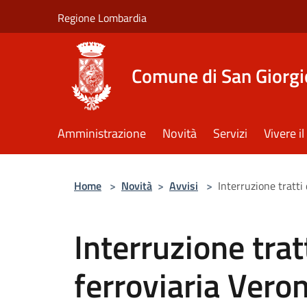
Salta al contenuto principale
Regione Lombardia
Comune di San Giorgi
Amministrazione
Novità
Servizi
Vivere 
Home
>
Novità
>
Avvisi
>
Interruzione tratti 
Interruzione tratt
ferroviaria Vero