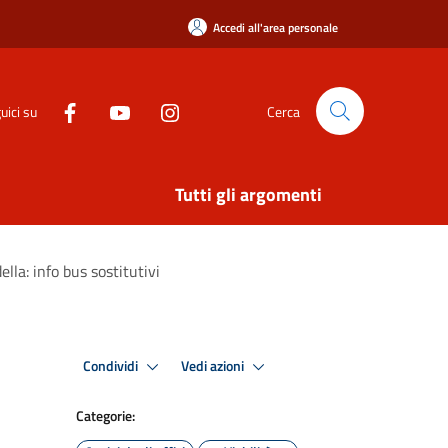
Accedi all'area personale
uici su
Cerca
Tutti gli argomenti
lla: info bus sostitutivi
Condividi
Vedi azioni
Categorie: