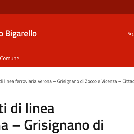
o Bigarello
Seg
il Comune
di linea ferroviaria Verona – Grisignano di Zocco e Vicenza – Cittade
i di linea
na – Grisignano di