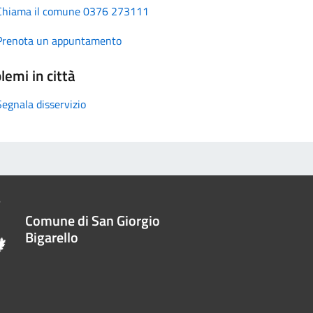
Chiama il comune 0376 273111
Prenota un appuntamento
lemi in città
Segnala disservizio
Comune di San Giorgio
Bigarello