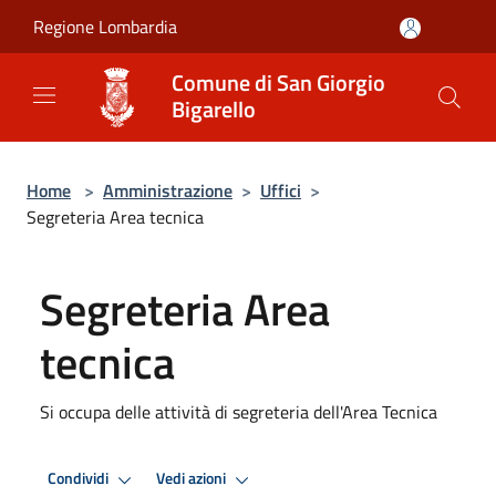
Salta al contenuto principale
Regione Lombardia
Comune di San Giorgio
Bigarello
Home
>
Amministrazione
>
Uffici
>
Segreteria Area tecnica
Segreteria Area
tecnica
Si occupa delle attività di segreteria dell'Area Tecnica
Condividi
Vedi azioni