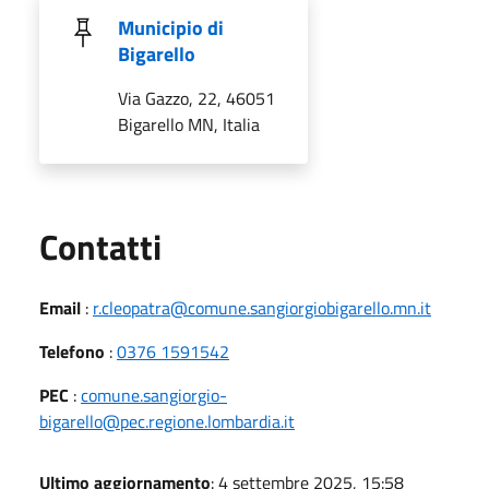
Municipio di
Bigarello
Via Gazzo, 22, 46051
Bigarello MN, Italia
Utili
Contatti
Email
:
r.cleopatra@comune.sangiorgiobigarello.mn.it
Telefono
:
0376 1591542
PEC
:
comune.sangiorgio-
bigarello@pec.regione.lombardia.it
Ultimo aggiornamento
: 4 settembre 2025, 15:58