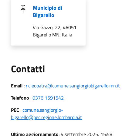
Municipio di
Bigarello
Via Gazzo, 22, 46051
Bigarello MN, Italia
Utili
Contatti
Email
:
r.cleopatra@comune.sangiorgiobigarello.mn.it
Telefono
:
0376 1591542
PEC
:
comune.sangiorgio-
bigarello@pec.regione.lombardia.it
Ultimo aggiornamento
: 4 settembre 2025, 15:58