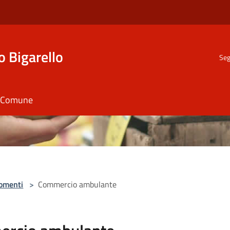
o Bigarello
Seg
il Comune
omenti
>
Commercio ambulante