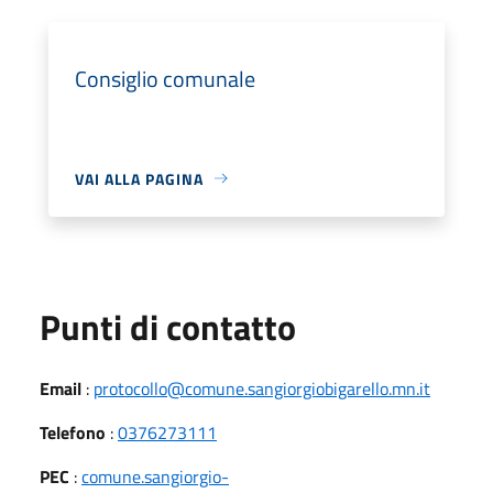
Consiglio comunale
VAI ALLA PAGINA
Punti di contatto
Email
:
protocollo@comune.sangiorgiobigarello.mn.it
Telefono
:
0376273111
PEC
:
comune.sangiorgio-