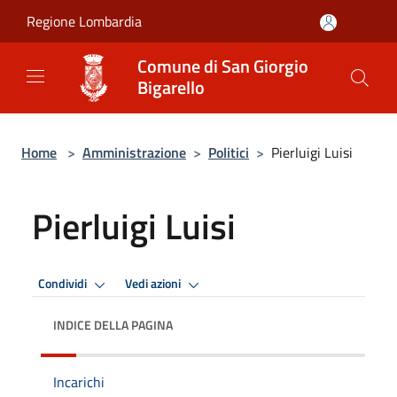
Salta al contenuto principale
Regione Lombardia
Comune di San Giorgio
Bigarello
Home
>
Amministrazione
>
Politici
>
Pierluigi Luisi
Pierluigi Luisi
Condividi
Vedi azioni
INDICE DELLA PAGINA
Incarichi