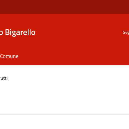
o Bigarello
Seg
il Comune
rutti