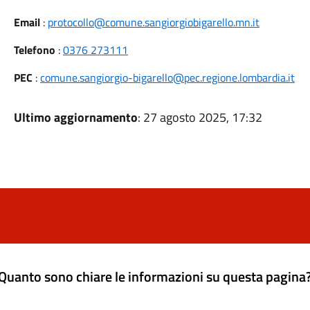
Email
:
protocollo@comune.sangiorgiobigarello.mn.it
Telefono
:
0376 273111
PEC
:
comune.sangiorgio-bigarello@pec.regione.lombardia.it
Ultimo aggiornamento
: 27 agosto 2025, 17:32
Quanto sono chiare le informazioni su questa pagina