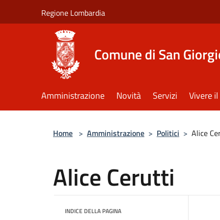
Salta al contenuto principale
Regione Lombardia
Comune di San Giorgi
Amministrazione
Novità
Servizi
Vivere 
Home
>
Amministrazione
>
Politici
>
Alice Ce
Alice Cerutti
INDICE DELLA PAGINA