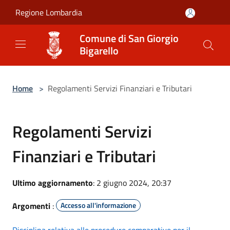
Salta al contenuto principale
Regione Lombardia
Comune di San Giorgio
Bigarello
Home
>
Regolamenti Servizi Finanziari e Tributari
Regolamenti Servizi
Finanziari e Tributari
Ultimo aggiornamento
: 2 giugno 2024, 20:37
Argomenti
:
Accesso all'informazione
Disciplina relativa alle procedure comparative per il