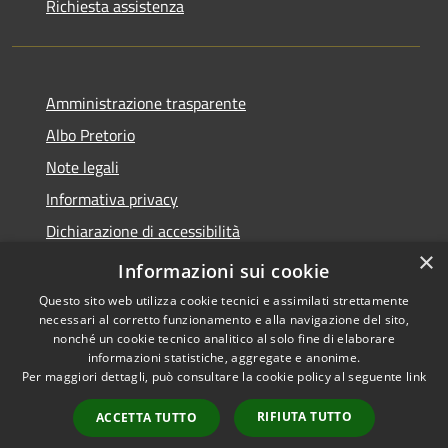
Richiesta assistenza
Amministrazione trasparente
Albo Pretorio
Note legali
Informativa privacy
Dichiarazione di accessibilità
×
Obiettivi di accessibilità
Informazioni sui cookie
Questo sito web utilizza cookie tecnici e assimilati strettamente
necessari al corretto funzionamento e alla navigazione del sito,
nonché un cookie tecnico analitico al solo fine di elaborare
informazioni statistiche, aggregate e anonime.
RSS
Copyright © 2026 • Comune di
Per maggiori dettagli, può consultare la cookie policy al seguente
link
Accessibilità
San Giorgio Bigarello •
Privacy
Municipium
Powered by
•
RIFIUTA TUTTO
ACCETTA TUTTO
Cookie
Accesso redazione