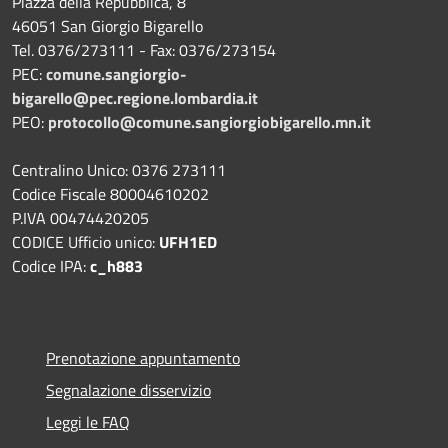
Piazza della Repubblica, 8
46051 San Giorgio Bigarello
Tel. 0376/273111 - Fax: 0376/273154
PEC:
comune.sangiorgio-
bigarello@pec.regione.lombardia.it
PEO:
protocollo@comune.sangiorgiobigarello.mn.it
Centralino Unico: 0376 273111
Codice Fiscale 80004610202
P.IVA 00474420205
CODICE Ufficio unico:
UFH1ED
Codice IPA:
c_h883
Prenotazione appuntamento
Segnalazione disservizio
Leggi le FAQ