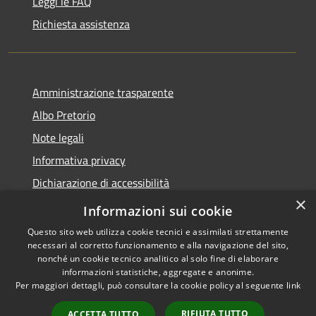
Leggi le FAQ
Richiesta assistenza
Amministrazione trasparente
Albo Pretorio
Note legali
Informativa privacy
Dichiarazione di accessibilità
×
Obiettivi di accessibilità
Informazioni sui cookie
Questo sito web utilizza cookie tecnici e assimilati strettamente
necessari al corretto funzionamento e alla navigazione del sito,
nonché un cookie tecnico analitico al solo fine di elaborare
informazioni statistiche, aggregate e anonime.
RSS
Copyright © 2026 • Comune di
Per maggiori dettagli, può consultare la cookie policy al seguente
link
Accessibilità
San Giorgio Bigarello •
Privacy
Municipium
Powered by
•
RIFIUTA TUTTO
ACCETTA TUTTO