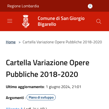
Salta al contenuto principale
Regione Lombardia
Comune di San Giorgio
Bigarello
Home
>
Cartella Variazione Opere Pubbliche 2018-2020
Cartella Variazione Opere
Pubbliche 2018-2020
Ultimo aggiornamento
: 1 giugno 2024, 21:01
Argomenti
:
Piano di sviluppo
Allegato A
( pdf, 244 KB )