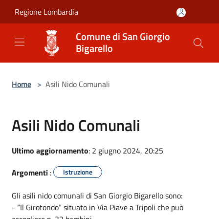
Salta al contenuto principale
Regione Lombardia
Comune di San Giorgio
Bigarello
Home
>
Asili Nido Comunali
Asili Nido Comunali
Ultimo aggiornamento
: 2 giugno 2024, 20:25
Argomenti
:
Istruzione
Gli asili nido comunali di San Giorgio Bigarello sono:
- “Il Girotondo” situato in Via Piave a Tripoli che può
accogliere n. 32 bambini