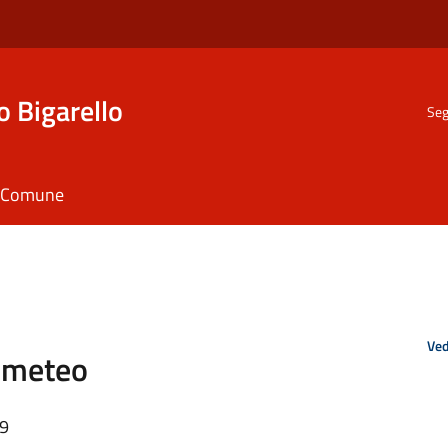
o Bigarello
Seg
il Comune
Ved
 meteo
49