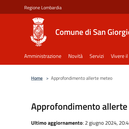
Salta al contenuto principale
Regione Lombardia
Comune di San Giorgi
Amministrazione
Novità
Servizi
Vivere 
Home
>
Approfondimento allerte meteo
Approfondimento allerte
Ultimo aggiornamento
: 2 giugno 2024, 20: