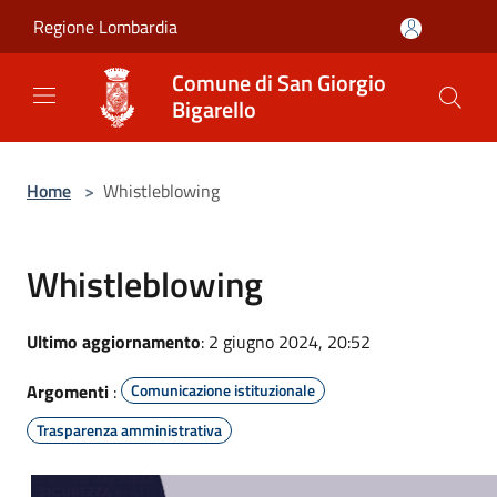
Salta al contenuto principale
Regione Lombardia
Comune di San Giorgio
Bigarello
Home
>
Whistleblowing
Whistleblowing
Ultimo aggiornamento
: 2 giugno 2024, 20:52
Argomenti
:
Comunicazione istituzionale
Trasparenza amministrativa