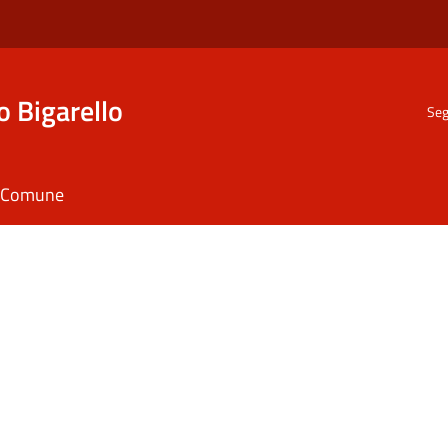
o Bigarello
Seg
il Comune