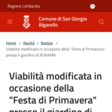
Salta al contenuto principale
Regione Lombardia
Comune di San Giorgio
Bigarello
Home
>
Novità
>
Notizie
>
Viabilità modificata in occasione della "Festa di Primavera"
presso il giardino di RUHAMA
Viabilità modificata in
occasione della
"Festa di Primavera"
presso il giardino di