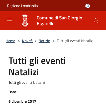
Salta al contenuto principale
Regione Lombardia
Comune di San Giorgio
Bigarello
Home
>
Novità
>
Notizie
>
Tutti gli eventi Natalizi
Tutti gli eventi
Natalizi
Tutti gli eventi Natalizi
Data :
6 dicembre 2017