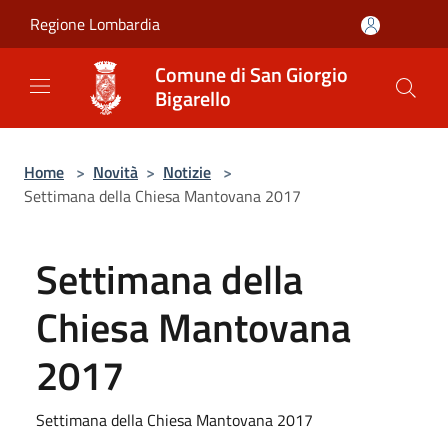
Salta al contenuto principale
Regione Lombardia
Comune di San Giorgio
Bigarello
Home
>
Novità
>
Notizie
>
Settimana della Chiesa Mantovana 2017
Settimana della
Chiesa Mantovana
2017
Settimana della Chiesa Mantovana 2017