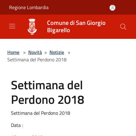
Salta al contenuto principale
Regione Lombardia
Comune di San Giorgio
Bigarello
Home
>
Novità
>
Notizie
>
Settimana del Perdono 2018
Settimana del
Perdono 2018
Settimana del Perdono 2018
Data :