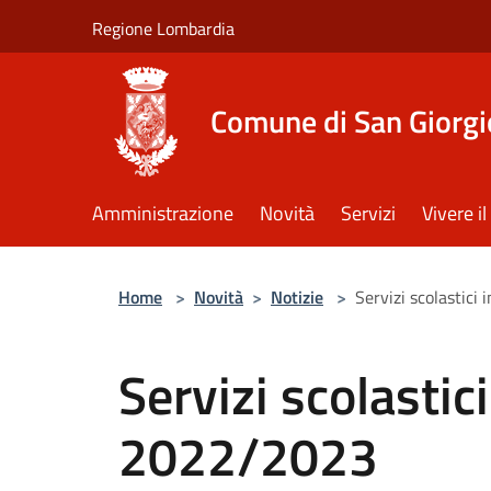
Salta al contenuto principale
Regione Lombardia
Comune di San Giorgi
Amministrazione
Novità
Servizi
Vivere 
Home
>
Novità
>
Notizie
>
Servizi scolastici
Servizi scolastici
2022/2023