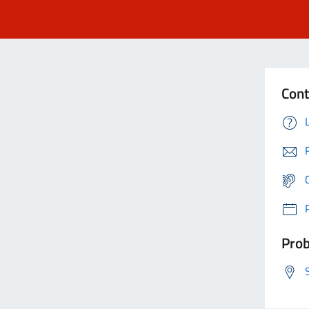
Cont
Prob