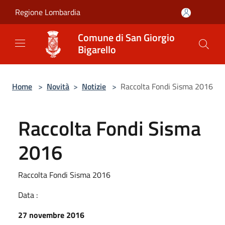
Salta al contenuto principale
Regione Lombardia
Comune di San Giorgio
Bigarello
Home
>
Novità
>
Notizie
>
Raccolta Fondi Sisma 2016
Raccolta Fondi Sisma
2016
Raccolta Fondi Sisma 2016
Data :
27 novembre 2016