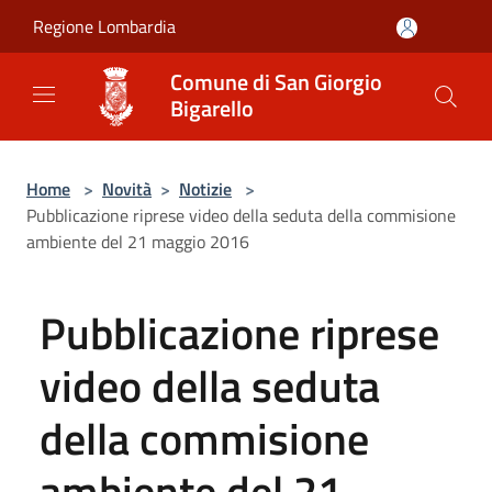
Salta al contenuto principale
Regione Lombardia
Comune di San Giorgio
Bigarello
Home
>
Novità
>
Notizie
>
Pubblicazione riprese video della seduta della commisione
ambiente del 21 maggio 2016
Pubblicazione riprese
video della seduta
della commisione
ambiente del 21