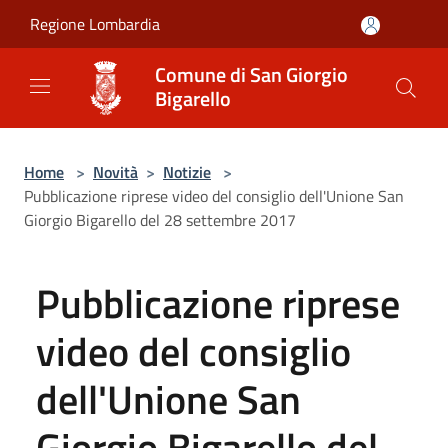
Salta al contenuto principale
Regione Lombardia
Comune di San Giorgio
Bigarello
Home
>
Novità
>
Notizie
>
Pubblicazione riprese video del consiglio dell'Unione San
Giorgio Bigarello del 28 settembre 2017
Pubblicazione riprese
video del consiglio
dell'Unione San
Giorgio Bigarello del