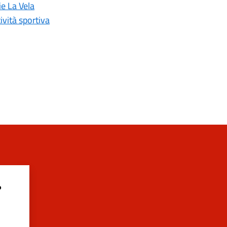
ie La Vela
ività sportiva
?