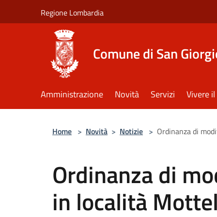
Salta al contenuto principale
Regione Lombardia
Comune di San Giorgi
Amministrazione
Novità
Servizi
Vivere 
Home
>
Novità
>
Notizie
>
Ordinanza di modif
Ordinanza di modi
in località Motte