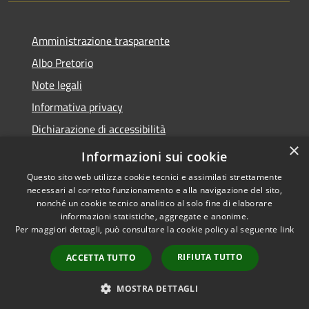
Amministrazione trasparente
Albo Pretorio
Note legali
Informativa privacy
Dichiarazione di accessibilità
×
Obiettivi di accessibilità
Informazioni sui cookie
Questo sito web utilizza cookie tecnici e assimilati strettamente
necessari al corretto funzionamento e alla navigazione del sito,
nonché un cookie tecnico analitico al solo fine di elaborare
informazioni statistiche, aggregate e anonime.
RSS
Copyright © 2026 • Comune di
Per maggiori dettagli, può consultare la cookie policy al seguente
link
Accessibilità
San Giorgio Bigarello •
Privacy
Municipium
Powered by
•
RIFIUTA TUTTO
ACCETTA TUTTO
Cookie
Accesso redazione
Mappa del sito
MOSTRA DETTAGLI