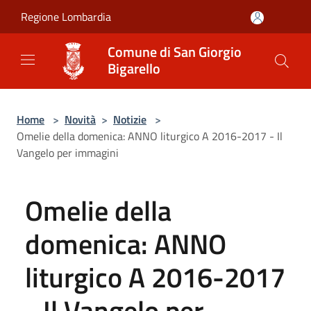
Salta al contenuto principale
Regione Lombardia
Comune di San Giorgio
Bigarello
Home
>
Novità
>
Notizie
>
Omelie della domenica: ANNO liturgico A 2016-2017 - Il
Vangelo per immagini
Omelie della
domenica: ANNO
liturgico A 2016-2017
- Il Vangelo per