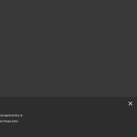
×
nzionamento e
nformazioni