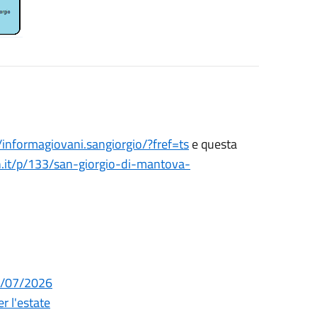
informagiovani.sangiorgio/?fref=ts
e questa
.it/p/133/san-giorgio-di-mantova-
29/07/2026
r l'estate