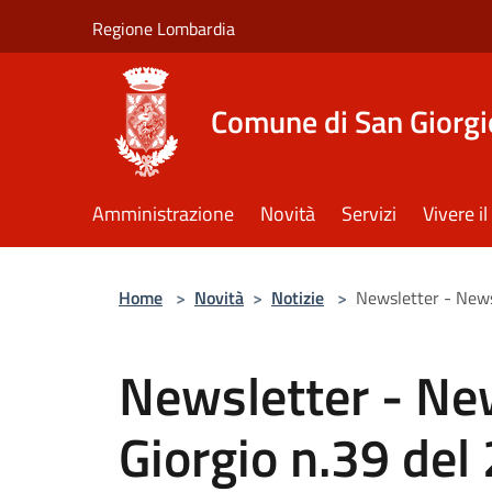
Salta al contenuto principale
Regione Lombardia
Comune di San Giorgi
Amministrazione
Novità
Servizi
Vivere 
Home
>
Novità
>
Notizie
>
Newsletter - News
Newsletter - New
Giorgio n.39 de