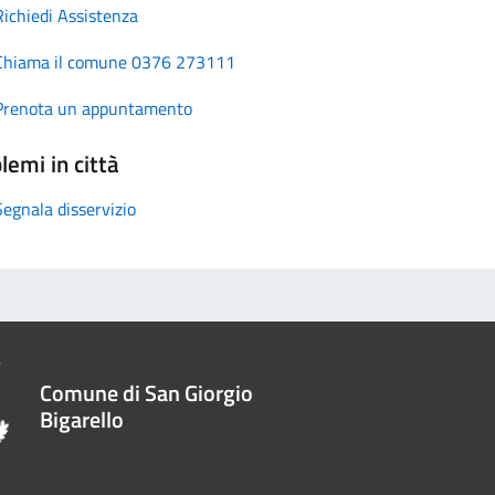
Richiedi Assistenza
Chiama il comune 0376 273111
Prenota un appuntamento
lemi in città
Segnala disservizio
Comune di San Giorgio
Bigarello