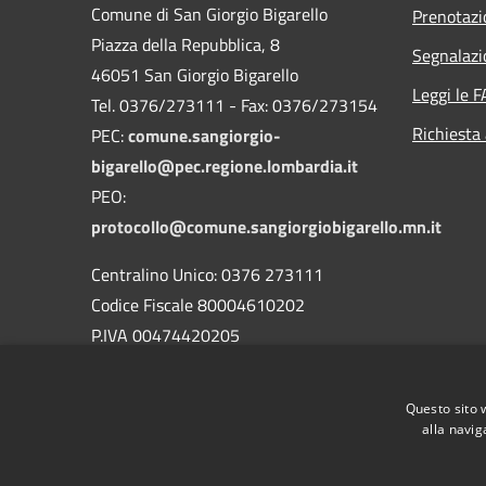
Comune di San Giorgio Bigarello
Prenotaz
Piazza della Repubblica, 8
Segnalazi
46051 San Giorgio Bigarello
Leggi le 
Tel. 0376/273111 - Fax: 0376/273154
Richiesta
PEC:
comune.sangiorgio-
bigarello@pec.regione.lombardia.it
PEO:
protocollo@comune.sangiorgiobigarello.mn.it
Centralino Unico: 0376 273111
Codice Fiscale 80004610202
P.IVA 00474420205
CODICE Ufficio unico:
UFH1ED
Codice IPA:
c_h883
Questo sito 
alla navig