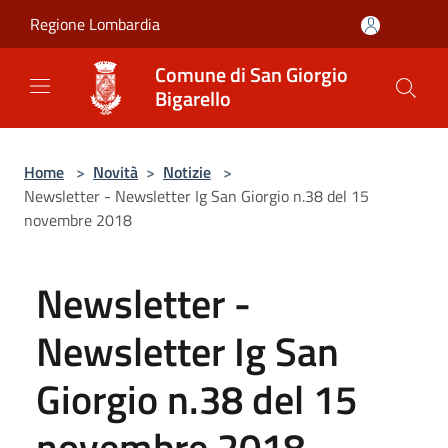
Salta al contenuto principale
Regione Lombardia
Comune di San Giorgio
Bigarello
Home
>
Novità
>
Notizie
>
Newsletter - Newsletter Ig San Giorgio n.38 del 15
novembre 2018
Newsletter -
Newsletter Ig San
Giorgio n.38 del 15
novembre 2018