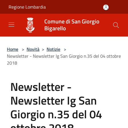
Salta al contenuto principale
Regione Lombardia
Comune di San Giorgio
Bigarello
Home
>
Novità
>
Notizie
>
Newsletter - Newsletter Ig San Giorgio n.35 del 04 ottobre
2018
Newsletter -
Newsletter Ig San
Giorgio n.35 del 04
ottobre 2018