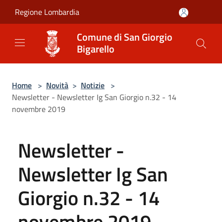
Salta al contenuto principale
Regione Lombardia
Comune di San Giorgio
Bigarello
Home
>
Novità
>
Notizie
>
Newsletter - Newsletter Ig San Giorgio n.32 - 14
novembre 2019
Newsletter -
Newsletter Ig San
Giorgio n.32 - 14
novembre 2019