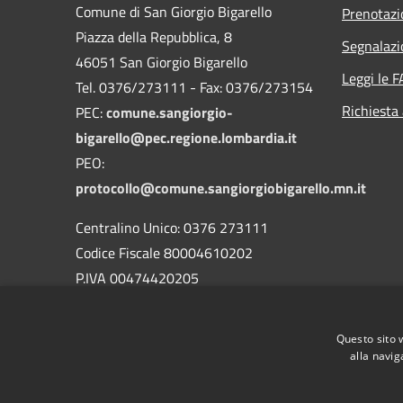
Comune di San Giorgio Bigarello
Prenotaz
Piazza della Repubblica, 8
Segnalazi
46051 San Giorgio Bigarello
Leggi le 
Tel. 0376/273111 - Fax: 0376/273154
Richiesta
PEC:
comune.sangiorgio-
bigarello@pec.regione.lombardia.it
PEO:
protocollo@comune.sangiorgiobigarello.mn.it
Centralino Unico: 0376 273111
Codice Fiscale 80004610202
P.IVA 00474420205
CODICE Ufficio unico:
UFH1ED
Codice IPA:
c_h883
Questo sito 
alla navig