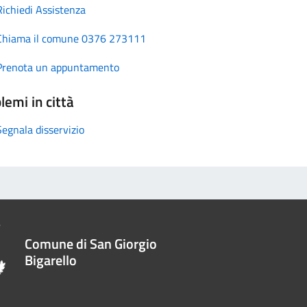
Richiedi Assistenza
Chiama il comune 0376 273111
Prenota un appuntamento
lemi in città
Segnala disservizio
Comune di San Giorgio
Bigarello