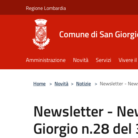
Salta al contenuto principale
Regione Lombardia
Comune di San Giorgi
Amministrazione
Novità
Servizi
Vivere 
Home
>
Novità
>
Notizie
>
Newsletter - News
Newsletter - New
Giorgio n.28 del