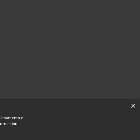
×
nzionamento e
nformazioni