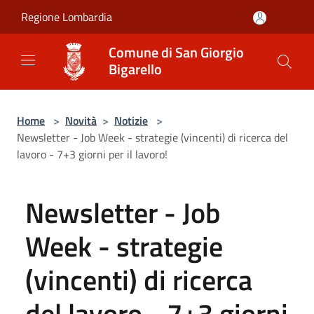
Salta al contenuto principale
Regione Lombardia
Comune di San Giorgio
Bigarello
Home
>
Novità
>
Notizie
>
Newsletter - Job Week - strategie (vincenti) di ricerca del
lavoro - 7+3 giorni per il lavoro!
Newsletter - Job
Week - strategie
(vincenti) di ricerca
del lavoro - 7+3 giorni