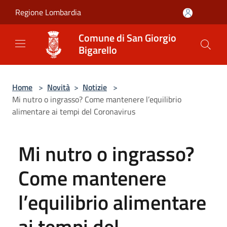
Salta al contenuto principale
Regione Lombardia
Comune di San Giorgio
Bigarello
Home
>
Novità
>
Notizie
>
Mi nutro o ingrasso? Come mantenere l’equilibrio
alimentare ai tempi del Coronavirus
Mi nutro o ingrasso?
Come mantenere
l’equilibrio alimentare
ai tempi del