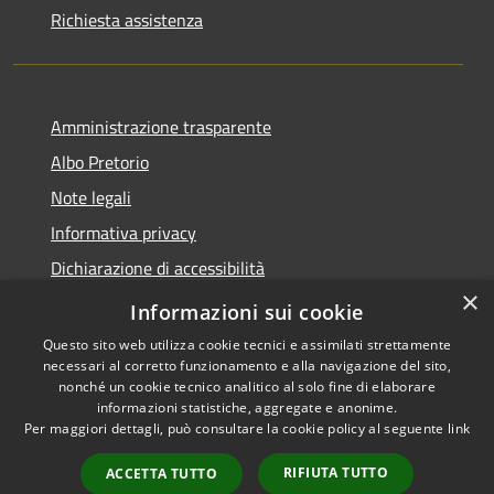
Richiesta assistenza
Amministrazione trasparente
Albo Pretorio
Note legali
Informativa privacy
Dichiarazione di accessibilità
×
Obiettivi di accessibilità
Informazioni sui cookie
Questo sito web utilizza cookie tecnici e assimilati strettamente
necessari al corretto funzionamento e alla navigazione del sito,
nonché un cookie tecnico analitico al solo fine di elaborare
informazioni statistiche, aggregate e anonime.
RSS
Copyright © 2026 • Comune di
Per maggiori dettagli, può consultare la cookie policy al seguente
link
Accessibilità
San Giorgio Bigarello •
Privacy
Municipium
Powered by
•
RIFIUTA TUTTO
ACCETTA TUTTO
Cookie