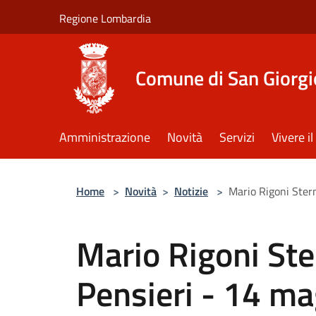
Salta al contenuto principale
Regione Lombardia
Comune di San Giorgi
Amministrazione
Novità
Servizi
Vivere 
Home
>
Novità
>
Notizie
>
Mario Rigoni Ster
Mario Rigoni St
Pensieri - 14 m