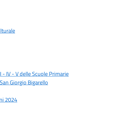
lturale
II - IV - V delle Scuole Primarie
San Giorgio Bigarello
oni 2024