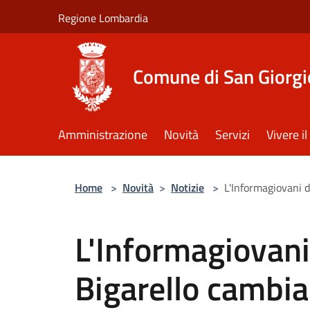
Salta al contenuto principale
Regione Lombardia
Comune di San Giorgi
Amministrazione
Novità
Servizi
Vivere 
Home
>
Novità
>
Notizie
>
L'Informagiovani d
L'Informagiovani
Bigarello cambia 